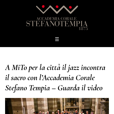
A MiTo per la città il jazz incontra
il sacro con l’Accademia Corale
Stefano Tempia – Guarda il video