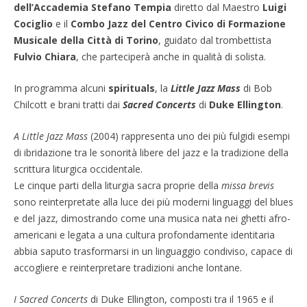
dell’Accademia Stefano Tempia
diretto dal Maestro
Luigi
Cociglio
e il
Combo Jazz del Centro Civico di Formazione
Musicale della Città di Torino
, guidato dal trombettista
Fulvio Chiara
, che parteciperà anche in qualità di solista.
In programma alcuni
spirituals
, la
Little Jazz Mass
di Bob
Chilcott e brani tratti dai
Sacred Concerts
di
Duke Ellington
.
A Little Jazz Mass
(2004) rappresenta uno dei più fulgidi esempi
di ibridazione tra le sonorità libere del jazz e la tradizione della
scrittura liturgica occidentale.
Le cinque parti della liturgia sacra proprie della
missa brevis
sono reinterpretate alla luce dei più moderni linguaggi del blues
e del jazz, dimostrando come una musica nata nei ghetti afro-
americani e legata a una cultura profondamente identitaria
abbia saputo trasformarsi in un linguaggio condiviso, capace di
accogliere e reinterpretare tradizioni anche lontane.
I Sacred Concerts
di Duke Ellington, composti tra il 1965 e il