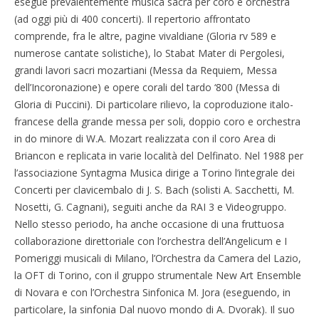
esegue prevalentemente musica sacra per coro e orchestra
(ad oggi più di 400 concerti). Il repertorio affrontato
comprende, fra le altre, pagine vivaldiane (Gloria rv 589 e
numerose cantate solistiche), lo Stabat Mater di Pergolesi,
grandi lavori sacri mozartiani (Messa da Requiem, Messa
dell’Incoronazione) e opere corali del tardo ‘800 (Messa di
Gloria di Puccini). Di particolare rilievo, la coproduzione italo-
francese della grande messa per soli, doppio coro e orchestra
in do minore di W.A. Mozart realizzata con il coro Area di
Briancon e replicata in varie località del Delfinato. Nel 1988 per
l’associazione Syntagma Musica dirige a Torino l’integrale dei
Concerti per clavicembalo di J. S. Bach (solisti A. Sacchetti, M.
Nosetti, G. Cagnani), seguiti anche da RAI 3 e Videogruppo.
Nello stesso periodo, ha anche occasione di una fruttuosa
collaborazione direttoriale con l’orchestra dell’Angelicum e I
Pomeriggi musicali di Milano, l’Orchestra da Camera del Lazio,
la OFT di Torino, con il gruppo strumentale New Art Ensemble
di Novara e con l’Orchestra Sinfonica M. Jora (eseguendo, in
particolare, la sinfonia Dal nuovo mondo di A. Dvorak). Il suo