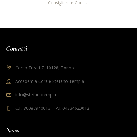
Consigliere e Corista
Contatti
Corso Turati 7, 10128, Torino
Accademia Corale Stefano Tempia
info@stefanotempia.it
C.F. 80087940013 – P.I. 04334620012
News