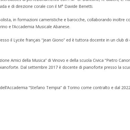
da e di direzione corale con il M° Davide Benetti.
solista, in formazioni cameristiche e barocche, collaborando inoltre c
Torino e l’Accademia Musicale Abanese.
resso il Lycée français “Jean Giono” ed è tuttora docente in un club di
azione Amici della Musica” di Vinovo e della scuola Civica “Pietro Cano
 pianoforte. Dal settembre 2017 è docente di pianoforte presso la scuol
e dell’Accademia “Stefano Tempia” di Torino come contralto e dal 2022