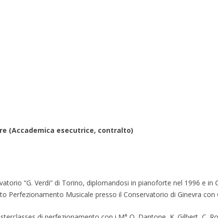
e (Accademica esecutrice, contralto)
rvatorio “G. Verdi” di Torino, diplomandosi in pianoforte nel 1996 e 
lto Perfezionamento Musicale presso il Conservatorio di Ginevra con C
erclasses di perfezionamento con i M° O. Dantone, K. Gilbert, C. Ro