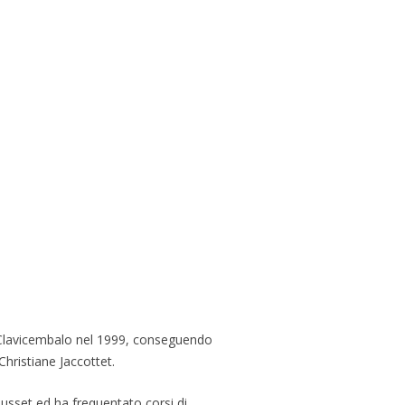
in Clavicembalo nel 1999, conseguendo
hristiane Jaccottet.
usset ed ha frequentato corsi di