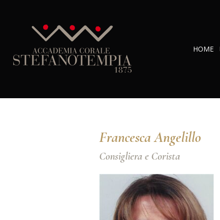
HOME
Francesca Angelillo
Consigliera e Corista