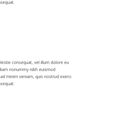
nsequat.
olestie consequat, vel illum dolore eu
sed diam nonummy nibh euismod
m ad minim veniam, quis nostrud exerci
nsequat.