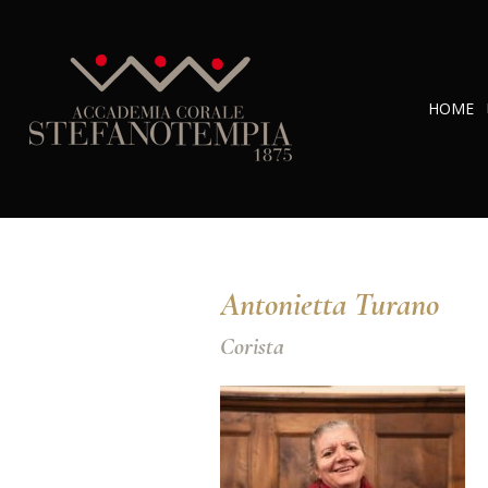
HOME
Antonietta Turano
Corista