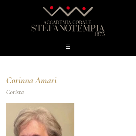
Corinna Amari
Corista