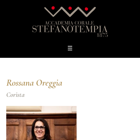
Rossana Oreggia
Corista