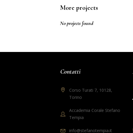
More projects
No projects found
Contatti
Corso Turati 7, 10128,
Torino
Accademia Corale Stefano
Tempia
info@stefanotempia.it