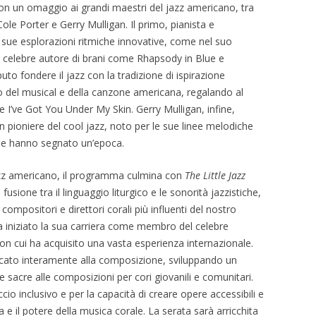
 con un omaggio ai grandi maestri del jazz americano, tra
e Porter e Gerry Mulligan. Il primo, pianista e
sue esplorazioni ritmiche innovative, come nel suo
l celebre autore di brani come Rhapsody in Blue e
to fondere il jazz con la tradizione di ispirazione
ro del musical e della canzone americana, regalando al
’ve Got You Under My Skin. Gerry Mulligan, infine,
n pioniere del cool jazz, noto per le sue linee melodiche
 che hanno segnato un’epoca.
azz americano, il programma culmina con
The Little Jazz
usione tra il linguaggio liturgico e le sonorità jazzistiche,
ompositori e direttori corali più influenti del nostro
ha iniziato la sua carriera come membro del celebre
on cui ha acquisito una vasta esperienza internazionale.
dicato interamente alla composizione, sviluppando un
 sacre alle composizioni per cori giovanili e comunitari.
cio inclusivo e per la capacità di creare opere accessibili e
e il potere della musica corale. La serata sarà arricchita