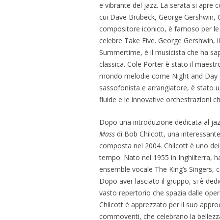
e vibrante del jazz. La serata si apre
cui Dave Brubeck, George Gershwin, Col
compositore iconico, è famoso per le 
celebre Take Five. George Gershwin, i
Summertime, è il musicista che ha sapu
classica. Cole Porter è stato il maest
mondo melodie come Night and Day e I
sassofonista e arrangiatore, è stato u
fluide e le innovative orchestrazioni
Dopo una introduzione dedicata al j
Mass
di Bob Chilcott, una interessante f
composta nel 2004. Chilcott è uno dei c
tempo. Nato nel 1955 in Inghilterra, 
ensemble vocale The King’s Singers, c
Dopo aver lasciato il gruppo, si è de
vasto repertorio che spazia dalle opere
Chilcott è apprezzato per il suo approc
commoventi, che celebrano la bellezza 