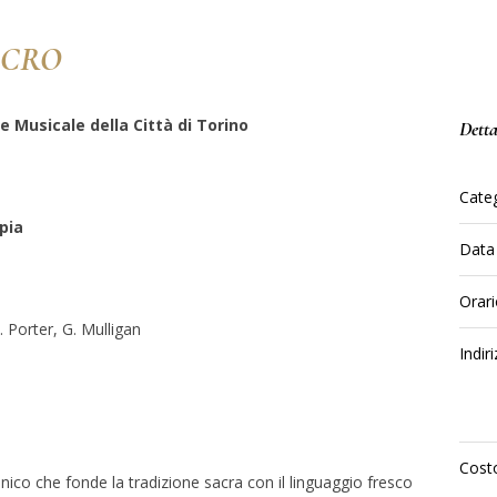
ACRO
 Musicale della Città di Torino
Detta
Categ
pia
Data
Orar
 Porter, G. Mulligan
Indir
Costo
nico che fonde la tradizione sacra con il linguaggio fresco