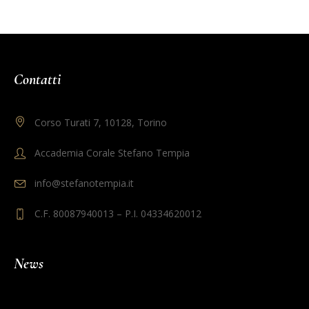
Contatti
Corso Turati 7, 10128, Torino
Accademia Corale Stefano Tempia
info@stefanotempia.it
C.F. 80087940013 – P.I. 04334620012
News