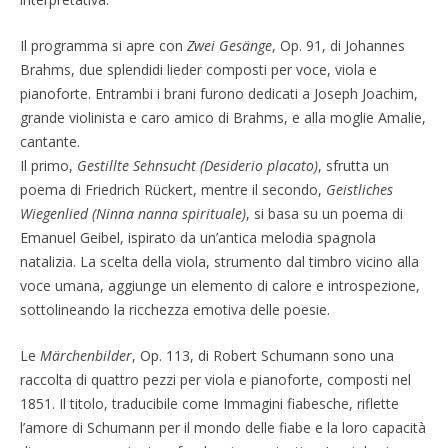
Il programma si apre con
Zwei Gesänge
, Op. 91, di Johannes
Brahms, due splendidi lieder composti per voce, viola e
pianoforte. Entrambi i brani furono dedicati a Joseph Joachim,
grande violinista e caro amico di Brahms, e alla moglie Amalie,
cantante.
Il primo,
Gestillte Sehnsucht (Desiderio placato)
, sfrutta un
poema di Friedrich Rückert, mentre il secondo,
Geistliches
Wiegenlied (Ninna nanna spirituale)
, si basa su un poema di
Emanuel Geibel, ispirato da un’antica melodia spagnola
natalizia. La scelta della viola, strumento dal timbro vicino alla
voce umana, aggiunge un elemento di calore e introspezione,
sottolineando la ricchezza emotiva delle poesie.
Le
Märchenbilder
, Op. 113, di Robert Schumann sono una
raccolta di quattro pezzi per viola e pianoforte, composti nel
1851. Il titolo, traducibile come Immagini fiabesche, riflette
l’amore di Schumann per il mondo delle fiabe e la loro capacità