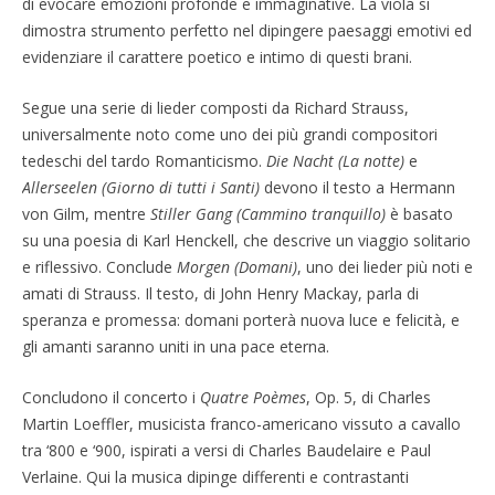
di evocare emozioni profonde e immaginative. La viola si
dimostra strumento perfetto nel dipingere paesaggi emotivi ed
evidenziare il carattere poetico e intimo di questi brani.
Segue una serie di lieder composti da Richard Strauss,
universalmente noto come uno dei più grandi compositori
tedeschi del tardo Romanticismo.
Die Nacht (La notte)
e
Allerseelen (Giorno di tutti i Santi)
devono il testo a Hermann
von Gilm, mentre
Stiller Gang (Cammino tranquillo)
è basato
su una poesia di Karl Henckell, che descrive un viaggio solitario
e riflessivo. Conclude
Morgen (Domani)
, uno dei lieder più noti e
amati di Strauss. Il testo, di John Henry Mackay, parla di
speranza e promessa: domani porterà nuova luce e felicità, e
gli amanti saranno uniti in una pace eterna.
Concludono il concerto i
Quatre Poèmes
, Op. 5, di Charles
Martin Loeffler, musicista franco-americano vissuto a cavallo
tra ‘800 e ‘900, ispirati a versi di Charles Baudelaire e Paul
Verlaine. Qui la musica dipinge differenti e contrastanti