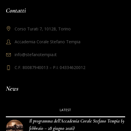
Contatti
Corso Turati 7, 10128, Torino
Accademia Corale Stefano Tempia
info@stefanotempia.it
C.F. 80087940013 – P.I. 04334620012
News
LATEST
Il programma dell’Accademia Corale Stefano Tempia (9
febbraio – 28 giugno 2026)