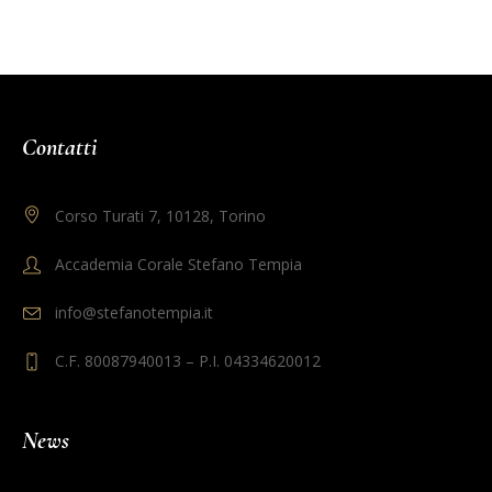
Contatti
Corso Turati 7, 10128, Torino
Accademia Corale Stefano Tempia
info@stefanotempia.it
C.F. 80087940013 – P.I. 04334620012
News