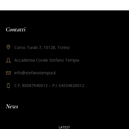
Contatti
Corso Turati 7, 10128, Torino
Accademia Corale Stefano Tempia
info@stefanotempia.it
C.F. 80087940013 – P.I. 04334620012
News
LATEST