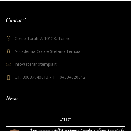
Contatti
Corso Turati 7, 10128, Torino
Accademia Corale Stefano Tempia
info@stefanotempia.it
C.F. 80087940013 – P.I. 04334620012
News
LATEST
Il programma dell’Accademia Corale Stefano Tempia (9